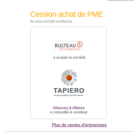
Cession achat de PME
Ils nous ont fait confiance...
a acquis la société
ciété
a ac
Alli
a cons
faires
vendeur
Alliances & Affaires
a conseillé le vendeur
Plus de ventes d'entreprises