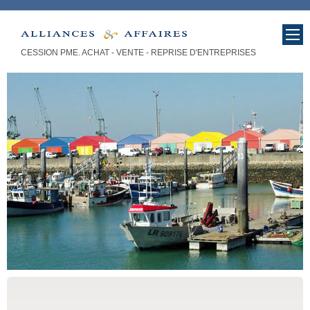
CESSION PME. ACHAT - VENTE - REPRISE D'ENTREPRISES
Acheter vendre, reprise entreprises,
cession PME à Niort 79