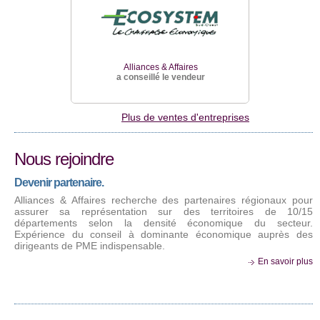
FIDELISATION. CADEAUX D'ENTREPRISE
faires
SOCIETE VENDUE
Alliances & Affaires
vendeur
Alli
a conseillé le vendeur
a cons
C.A : 18 M€. Effectifs : < 10.
Réf : 078
Rentabilité : positive
Plus de ventes d'entreprises
Entreprise spécialisée dans la motivation des forces
de vente par la gestion de primes sous forme de
cadeaux. Clientèle de premier ordre. Bon potentiel
de développement.
Nous rejoindre
Limousin
Devenir partenaire.
En savoir plus
Alliances & Affaires recherche des partenaires régionaux pour
assurer sa représentation sur des territoires de 10/15
départements selon la densité économique du secteur.
Expérience du conseil à dominante économique auprès des
dirigeants de PME indispensable.
En savoir plus