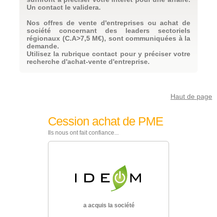
Un contact le validera.
Quart sud-ouest
Réservée à une entreprise ou un professionnel du
En savoir plus
secteur.
Nos offres de vente d'entreprises ou achat de
société concernant des leaders sectoriels
Sud est
En savoir plus
régionaux (C.A>7,5 M€), sont communiquées à la
demande.
Utilisez la rubrique contact pour y préciser votre
Sud est
En savoir plus
COMMUNICATION DANS L'IMMOBILIER
recherche d'achat-vente d'entreprise.
PME VENDUE
Haut de page
C.A : sup 3 M€. Effectifs : > 30.
Réf : 144
Rentabilité : positive
Cession achat de PME
Concept original avec structure commerciale
nationale. Vente d'espaces avec approche directe
Ils nous ont fait confiance...
des annonceurs. Clientèle très divisée, sans risques.
Un support média national à développer par
adjonction d'annonceurs et régie publicitaire.
Réservé professionnel du secteur. Cession et vente
de PME sur Montpellier (34). Achat de l'entreprise
par un fond d'investissements.
Languedoc-Roussillon
En savoir plus
ociété
a
réal
a acquis la société
le diri