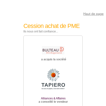
Haut de page
Cession achat de PME
Ils nous ont fait confiance...
société
a a
a acquis la société
Alliances & Affaires
a conseillé le vendeur
Alli
faires
a con
 vendeur