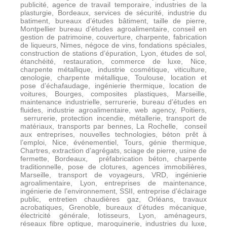
publicité, agence de travail temporaire, industries de la
plasturgie, Bordeaux, services de sécurité, industrie du
batiment, bureaux d’études bâtiment, taille de pierre,
Montpellier bureau d’études agroalimentaire, conseil en
gestion de patrimoine, couverture, charpente, fabrication
de liqueurs, Nimes, négoce de vins, fondations spéciales,
construction de stations d’épuration, Lyon, études de sol,
étanchéité, restauration, commerce de luxe, Nice,
charpente métallique, industrie cosmétique, viticulture,
œnologie, charpente métallique, Toulouse, location et
pose d’échafaudage, ingénierie thermique, location de
voitures, Bourges, composites plastiques, Marseille,
maintenance industrielle, serrurerie, bureau d’études en
fluides, industrie agroalimentaire, web agency, Poitiers,
serrurerie, protection incendie, métallerie, transport de
matériaux, transports par bennes, La Rochelle,
conseil
aux entreprises, nouvelles technologies, béton prêt à
l’emploi, Nice, événementiel, Tours, génie thermique,
Chartres, extraction d’agrégats, sciage de pierre, usine de
fermette, Bordeaux,
préfabrication béton, charpente
traditionnelle, pose de clotures, agences immobilières,
Marseille, transport de voyageurs, VRD, ingénierie
agroalimentaire, Lyon, entreprises de maintenance,
ingénierie de l’environnement, SSII, entreprise d’éclairage
public, entretien chaudières gaz, Orléans, travaux
acrobatiques, Grenoble, bureaux d’études mécanique,
électricité générale, lotisseurs, Lyon, aménageurs,
réseaux fibre optique, maroquinerie, industries du luxe,