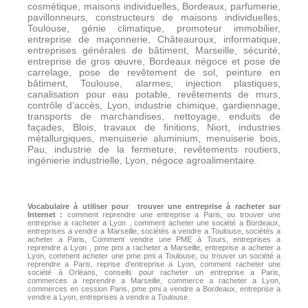
cosmétique, maisons individuelles, Bordeaux, parfumerie,
pavillonneurs, constructeurs de maisons individuelles,
Toulouse, génie climatique, promoteur immobilier,
entreprise de maçonnerie, Châteauroux, informatique,
entreprises générales de bâtiment, Marseille, sécurité,
entreprise de gros œuvre, Bordeaux négoce et pose de
carrelage, pose de revêtement de sol, peinture en
bâtiment, Toulouse, alarmes, injection plastiques,
canalisation pour eau potable, revêtements de murs,
contrôle d’accès, Lyon, industrie chimique, gardiennage,
transports de marchandises, nettoyage, enduits de
façades, Blois, travaux de finitions, Niort, industries
métallurgiques, menuiserie aluminium, menuiserie bois,
Pau, industrie de la fermeture, revêtements routiers,
ingénierie industrielle, Lyon, négoce agroalimentaire.
Vocabulaire à utiliser pour trouver une entreprise à racheter sur
Internet :
comment reprendre une entreprise a Paris, ou trouver une
entreprise a racheter a Lyon , comment acheter une société a Bordeaux,
entreprises a vendre a Marseille, sociétés a vendre a Toulouse, sociétés a
acheter a Paris, Comment vendre une PME à Tours, entreprises a
reprendre a Lyon , pme pmi a racheter a Marseille, entreprise a acheter a
Lyon, comment acheter une pme pmi a Toulouse, ou trouver un société a
reprendre a Paris, reprise d’entreprise a Lyon, comment racheter une
société à Orléans, conseils pour racheter un entreprise a Paris,
commerces a reprendre a Marseille, commerce a racheter a Lyon,
commerces en cession Paris, pme pmi a vendre a Bordeaux, entreprise a
vendre a Lyon, entreprises a vendre a Toulouse.